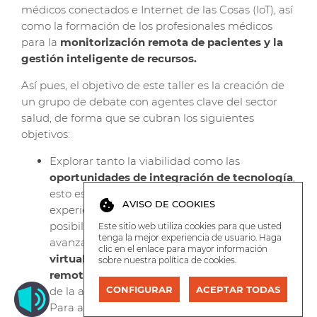
médicos conectados e Internet de las Cosas (IoT), así
como la formación de los profesionales médicos
para la
monitorización remota de pacientes y la
gestión inteligente de recursos.
Así pues, el objetivo de este taller es la creación de
un grupo de debate con agentes clave del sector
salud, de forma que se cubran los siguientes
objetivos:
Explorar tanto la viabilidad como las
oportunidades de integración
de tecnología
,
esto es, valorar -desde el conocimiento y la
cookie
AVISO DE COOKIES
experiencia de los participantes en el taller- las
posibilidades de incorporar tecnologías
Este sitio web utiliza cookies para que usted
tenga la mejor experiencia de usuario. Haga
avanzadas, como la
telemedicina, la realidad
clic en el enlace para mayor información
virtual y los dispositivos de monitorización
sobre nuestra
política de cookies
.
remota
, para mejorar la eficiencia y la calidad
CONFIGURAR
ACEPTAR TODAS
de la atención médica.
Para aterrizar el apartado anterior en