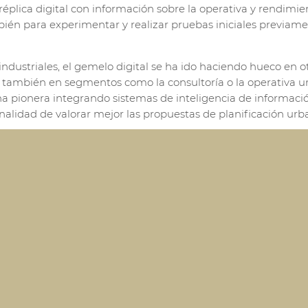
a réplica digital con información sobre la operativa y rendimi
ién para experimentar y realizar pruebas iniciales previamen
ndustriales, el gemelo digital se ha ido haciendo hueco en o
 también en segmentos como la consultoría o la operativa u
una pionera integrando sistemas de inteligencia de informac
 finalidad de valorar mejor las propuestas de planificación urb
tienden incluso a ámbitos menos evidentes como el
retail
, el 
ancia de muchos de los datos que genera una persona hace qu
 bien –como extensión de los dilemas que aplican a los desarro
esolución a medida que estas réplicas logran capacidades más
te no solo –por ejemplo– en el terreno sanitario, sino tamb
 el capital humano en las organizaciones, o el contexto dep
nticipar lesiones o, en general, limitaciones/problemas en la
s digitales no tiene lugar únicamente desde la vertiente de
ción de mayores capacidades. En este sentido, el gemelo dig
icamente con fines de simulación, para convertirse en un sigu