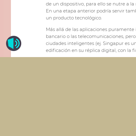
de un dispositivo, para ello se nutre a l
En una etapa anterior podría servir tamb
un producto tecnológico.
Más allá de las aplicaciones puramente i
bancario o las telecomunicaciones, pero
ciudades inteligentes (ej. Singapur es 
edificación en su réplica digital, con la
Las iniciativas de gemelo digital se ex
personas. En este último caso, la relev
los individuos adquiera pleno sentido, si
aparecen cuestiones éticas de difícil r
su aprovechamiento resulta muy importan
gestión del conocimiento atesorada por
digitales de deportistas puede ayudar a a
Sin embargo, la evolución de los gemelo
también desde la perspectiva de integra
del ente físico al que representa y bás