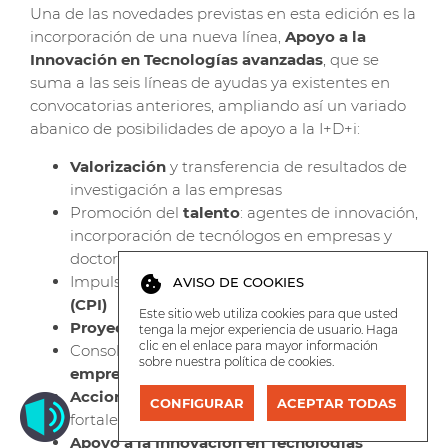
Una de las novedades previstas en esta edición es la
incorporación de una nueva línea,
Apoyo a la
Innovación en Tecnologías avanzadas
, que se
suma a las seis líneas de ayudas ya existentes en
convocatorias anteriores, ampliando así un variado
abanico de posibilidades de apoyo a la I+D+i:
Valorización
y transferencia de resultados de
investigación a las empresas
Promoción del
talento
: agentes de innovación,
incorporación de tecnólogos en empresas y
doctorandos empresariales
Impulso a la
compra pública innovadora
cookie
AVISO DE COOKIES
(CPI)
Este sitio web utiliza cookies para que usted
Proyectos estratégicos
en cooperación
tenga la mejor experiencia de usuario. Haga
clic en el enlace para mayor información
Consolidación de la
cadena de valor
sobre nuestra
política de cookies
.
empresarial
Acciones complementarias
de impulso y
CONFIGURAR
ACEPTAR TODAS
fortalecimiento de la innovación
Apoyo a la Innovación en Tecnologías