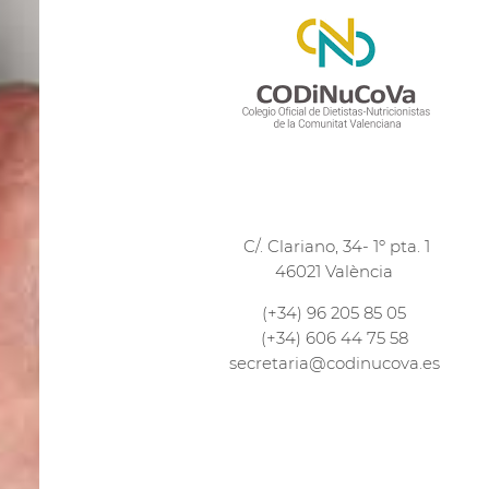
C/. Clariano, 34- 1º pta. 1
46021 València
(+34) 96 205 85 05
(+34) 606 44 75 58
secretaria@codinucova.es