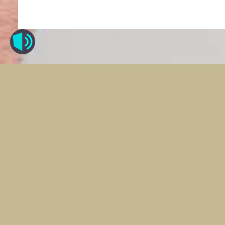
Suscríbete a nuestro Newsle
política de privacida
He leído y acepto la
aviso legal
de este W
Información básica sobre protección de datos:
El RESPONSABLE
del tratamiento es ASOCIACIÓN PARA EL CUI
domicilio en camino de Vera s/n, Universitat Politécnica de Valenci