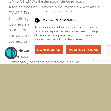
UNIÓ GREMIAL-Federación de Gremios y
Asociaciones de Comercio de Valencia y Provincia,
PYMEC-Federación Provincial de Comercio de
Castellón y FECOM-Federación Valenciana de
cookie
AVISO DE COOKIES
Comerciantes en Mercados), que en su conjunto
Este sitio web utiliza cookies para que usted
representan a más de 200 asociaciones de
tenga la mejor experiencia de usuario. Haga
comerciantes y gremios y a más de 46.000
clic en el enlace para mayor información
sobre nuestra
política de cookies
.
comercios y autónomos de comercio.
CONFIGURAR
ACEPTAR TODAS
Área de Actividad
Prevención de riesgos para la salud
Fomento y mantenimiento de la salud
Asistencia Sanitaria
Mejora de la autonomía personal
Atención a la dependencia
Mejora saludable del rendimiento
Confort y satisfacción
Ámbito de Actividad
Hábitat