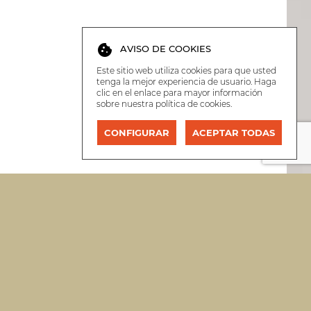
cookie
AVISO DE COOKIES
Este sitio web utiliza cookies para que usted
tenga la mejor experiencia de usuario. Haga
clic en el enlace para mayor información
sobre nuestra
política de cookies
.
CONFIGURAR
ACEPTAR TODAS